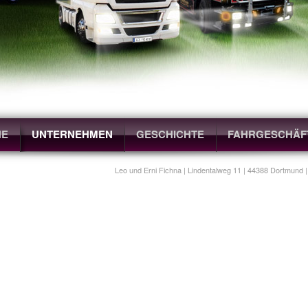
NE
UNTERNEHMEN
GESCHICHTE
FAHRGESCHÄF
Leo und Erni Fichna | Lindentalweg 11 | 44388 Dortmund |