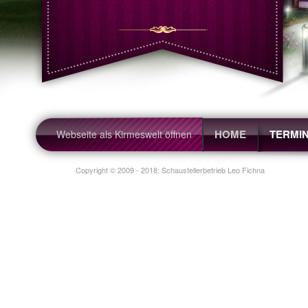
Sc
Schaustellerbetrieb Leo Fichna |
HOME
TERMI
Webseite als Kirmeswelt öffnen
Copyright © 2009 - 2018: Schaustellerbetrieb Leo Fichna